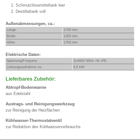
Schmutzlösemitteltank leer
Destillattank voll
Außenabmessungen, ca.:
Länge:
1700 mm
Breite:
1200 mm
Höhe:
1700 mm
Elektrische Daten:
Spannung/Frequenz
3x400V 50Hz +N +PE
Leistungsaufnahme ca.:
6,5 KW
Lieferbares Zubehör:
Abtropf-Bodenwanne
aus Edelstahl
Austrags- und Reinigungswerkzeug
zur Reinigung der Heizflächen
Kühlwasser-Thermostatventil
zur Reduktion des Kühlwasserverbrauchs