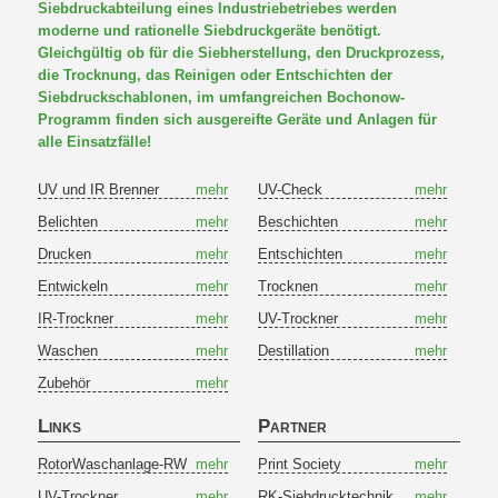
Siebdruckabteilung eines Industriebetriebes werden
moderne und rationelle Siebdruckgeräte benötigt.
Gleichgültig ob für die Siebherstellung, den Druckprozess,
die Trocknung, das Reinigen oder Entschichten der
Siebdruckschablonen, im umfangreichen Bochonow-
Programm finden sich ausgereifte Geräte und Anlagen für
alle Einsatzfälle!
UV und IR Brenner
mehr
UV-Check
mehr
Belichten
mehr
Beschichten
mehr
Drucken
mehr
Entschichten
mehr
Entwickeln
mehr
Trocknen
mehr
IR-Trockner
mehr
UV-Trockner
mehr
Waschen
mehr
Destillation
mehr
Zubehör
mehr
Links
Partner
RotorWaschanlage-RW
mehr
Print Society
mehr
UV-Trockner
mehr
RK-Siebdrucktechnik
mehr