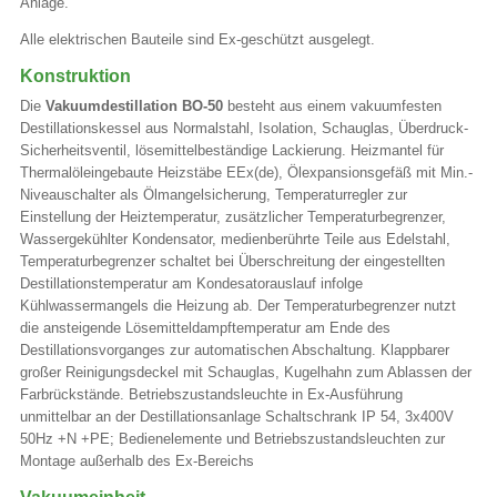
Anlage.
Alle elektrischen Bauteile sind Ex-geschützt ausgelegt.
Konstruktion
Die
Vakuumdestillation BO-50
besteht aus einem vakuumfesten
Destillationskessel aus Normalstahl, Isolation, Schauglas, Überdruck-
Sicherheitsventil, lösemittelbeständige Lackierung. Heizmantel für
Thermalöleingebaute Heizstäbe EEx(de), Ölexpansionsgefäß mit Min.-
Niveauschalter als Ölmangelsicherung, Temperaturregler zur
Einstellung der Heiztemperatur, zusätzlicher Temperaturbegrenzer,
Wassergekühlter Kondensator, medienberührte Teile aus Edelstahl,
Temperaturbegrenzer schaltet bei Überschreitung der eingestellten
Destillationstemperatur am Kondesatorauslauf infolge
Kühlwassermangels die Heizung ab. Der Temperaturbegrenzer nutzt
die ansteigende Lösemitteldampftemperatur am Ende des
Destillationsvorganges zur automatischen Abschaltung. Klappbarer
großer Reinigungsdeckel mit Schauglas, Kugelhahn zum Ablassen der
Farbrückstände. Betriebszustandsleuchte in Ex-Ausführung
unmittelbar an der Destillationsanlage Schaltschrank IP 54, 3x400V
50Hz +N +PE; Bedienelemente und Betriebszustandsleuchten zur
Montage außerhalb des Ex-Bereichs