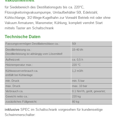
Vakuumeinheit
für Siedebereich des Destillationsguts bis ca. 220°C,
Flüssigkeitsringvakuumpumpe, Umlaufbehälter 50l, Edelstahl,
Kühlschlange, 3/2-Wege-Kugelhahn zur Vorwahl Betrieb mit oder ohne
Vakuum Armaturen, Manometer, Kühlung, komplett verrohrt Start
mittels Taster am Schaltschrank
Technische Daten
Fassungsvermögen Destillationsblase ca.:
50l
Destillierleistung ca.:
15-40 l/h
Destillierleistung ist abhängig vom Lösemittel!
Aufheizzeit:
ca. 0,5 h
Heiztemperatur max.:
220 °C
Kühlwasserverbrauch ca.
1,2 m3/h
entfällt bei Kühlanlage
min. Druck
min. 5 bar
max. Druck
max. 10 bar
Verbrauch ca.
0.1 Nm³/h, geölt, gewartet;
Gewicht netto ca.:
220 kg
zusätzliches Füllgewicht:
80 kg
inklusive
SPEC im Schaltschrank vorgesehen für kundenseitige
Schwimmerschalter: