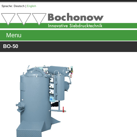
Sprache:
Deutsch
|
English
Menu
BO-50