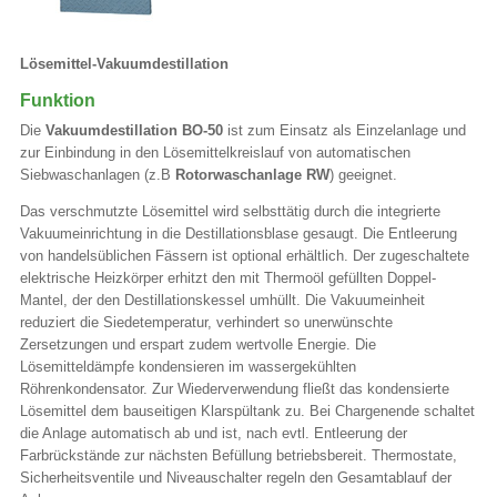
Lösemittel-Vakuumdestillation
Funktion
Die
Vakuumdestillation BO-50
ist zum Einsatz als Einzelanlage und
zur Einbindung in den Lösemittelkreislauf von automatischen
Siebwaschanlagen (z.B
Rotorwaschanlage RW
) geeignet.
Das verschmutzte Lösemittel wird selbsttätig durch die integrierte
Vakuumeinrichtung in die Destillationsblase gesaugt. Die Entleerung
von handelsüblichen Fässern ist optional erhältlich. Der zugeschaltete
elektrische Heizkörper erhitzt den mit Thermoöl gefüllten Doppel-
Mantel, der den Destillationskessel umhüllt. Die Vakuumeinheit
reduziert die Siedetemperatur, verhindert so unerwünschte
Zersetzungen und erspart zudem wertvolle Energie. Die
Lösemitteldämpfe kondensieren im wassergekühlten
Röhrenkondensator. Zur Wiederverwendung fließt das kondensierte
Lösemittel dem bauseitigen Klarspültank zu. Bei Chargenende schaltet
die Anlage automatisch ab und ist, nach evtl. Entleerung der
Farbrückstände zur nächsten Befüllung betriebsbereit. Thermostate,
Sicherheitsventile und Niveauschalter regeln den Gesamtablauf der