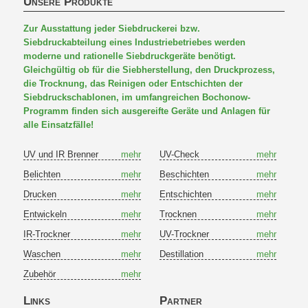
Unsere Produkte
Zur Ausstattung jeder Siebdruckerei bzw.
Siebdruckabteilung eines Industriebetriebes werden
moderne und rationelle Siebdruckgeräte benötigt.
Gleichgültig ob für die Siebherstellung, den Druckprozess,
die Trocknung, das Reinigen oder Entschichten der
Siebdruckschablonen, im umfangreichen Bochonow-
Programm finden sich ausgereifte Geräte und Anlagen für
alle Einsatzfälle!
UV und IR Brenner
mehr
UV-Check
mehr
Belichten
mehr
Beschichten
mehr
Drucken
mehr
Entschichten
mehr
Entwickeln
mehr
Trocknen
mehr
IR-Trockner
mehr
UV-Trockner
mehr
Waschen
mehr
Destillation
mehr
Zubehör
mehr
Links
Partner