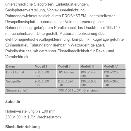
unterschiedliche Siebgrößen, Einlaufjustierungen,
Basisplattenverstellung, Vorvakuumeinrichtung,
Rahmengewichtsausgleich durch PROSYSTEM, lösemittelfester
Resopalbasisplatte, automatischer Vakuumsteuerung über
Rahmenhebung, gekröpftem Parallelhebel, bis Druckformat 100/140
mit abnehmbarem Untergestell, Mutterrahmenfixierung über
elektromagnetische Auflageklemmung, kompl. inkl. kugellagergeführter
Einhandrakel, Führungsrohr drehbar in Wälzlagern gelagert,
Rakellaufstütze mit getrennter Einstellmöglichkeit für Rakel- und
Vorrakeldruck.
Daten
Modell I
Modell II
Modell III
Modell IV
Druckformat
700x
1000
DIN A0 mm
1000x
1400
1200x
2200
mm
mm
mm
Siebgröße
960x
1300
1180x
1590
1360x
1880
1650x
2650
mm
mm
mm
mm
Stromanschluß
400 V 50 Hz 3Ph Drehstrom
Zubehör
Höhenverstellung bis 100 mm
230 V 50 Hz 1 Ph Wechselstrom
Blaslufteinrichtung