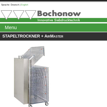
Sprache:
Deutsch
|
English
Menu
STAPELTROCKNER + AirMaster