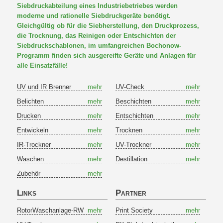
Siebdruckabteilung eines Industriebetriebes werden
moderne und rationelle Siebdruckgeräte benötigt.
Gleichgültig ob für die Siebherstellung, den Druckprozess,
die Trocknung, das Reinigen oder Entschichten der
Siebdruckschablonen, im umfangreichen Bochonow-
Programm finden sich ausgereifte Geräte und Anlagen für
alle Einsatzfälle!
UV und IR Brenner
mehr
UV-Check
mehr
Belichten
mehr
Beschichten
mehr
Drucken
mehr
Entschichten
mehr
Entwickeln
mehr
Trocknen
mehr
IR-Trockner
mehr
UV-Trockner
mehr
Waschen
mehr
Destillation
mehr
Zubehör
mehr
Links
Partner
RotorWaschanlage-RW
mehr
Print Society
mehr