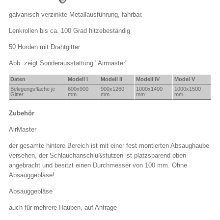
galvanisch verzinkte Metallausführung, fahrbar.
Lenkrollen bis ca. 100 Grad hitzebeständig
50 Horden mit Drahtgitter
Abb. zeigt Sonderausstattung "Airmaster"
Daten
Modell I
Modell II
Modell IV
Model V
Belegungsfläche je
600x
900
900x
1260
1000x
1400
1000x
1500
Gitter
mm
mm
mm
mm
Zubehör
AirMaster
der gesamte hintere Bereich ist mit einer fest montierten Absaughaube
versehen, der Schlauchanschlußstutzen ist platzsparend oben
angebracht und besitzt einen Durchmesser von 100 mm. Ohne
Absauggebläse!
Absauggebläse
auch für mehrere Hauben, auf Anfrage