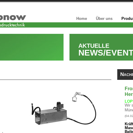
Home
Über uns
Produ
AKTUELLE
NEWS/EVEN
Nachr
Fro
Her
LOP
Wir 
Münc
(04.0
Kräf
Mas
Belt