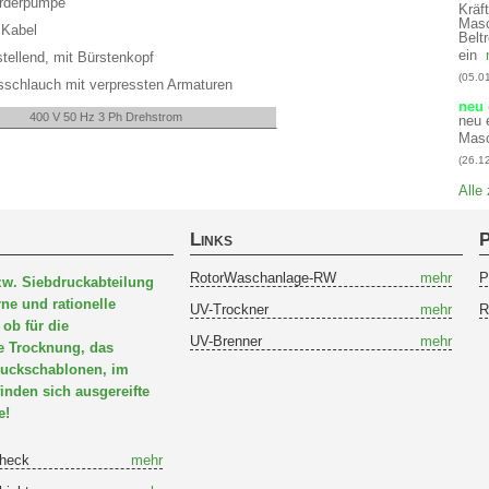
örderpumpe
Kräf
Mas
 Kabel
Belt
ein
tellend, mit Bürstenkopf
(05.0
sschlauch mit verpressten Armaturen
neu 
400 V 50 Hz 3 Ph Drehstrom
neu 
Masc
(26.1
Alle
Links
P
RotorWaschanlage-RW
mehr
P
zw. Siebdruckabteilung
ne und rationelle
UV-Trockner
mehr
R
 ob für die
UV-Brenner
mehr
e Trocknung, das
ruckschablonen, im
den sich ausgereifte
e!
heck
mehr