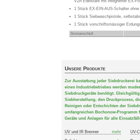
V2A Edelstahl mit integrierter EX-F
1 Stück EX-EIN-AUS-Schalter ohne
1 Stück Siebwaschpistole, selbstabs
1 Stück vorschriftsmässiger Erdung
Stromanschluß
Unsere Produkte
Zur Ausstattung jeder Siebdruckerei b
eines Industriebetriebes werden moder
Siebdruckgeräte benötigt. Gleichgültig
Siebherstellung, den Druckprozess, di
Reinigen oder Entschichten der Siebd
umfangreichen Bochonow-Programm fin
Geräte und Anlagen für alle Einsatzfäll
UV und IR Brenner
mehr
UV-C