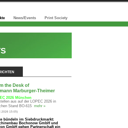
kte
News/Events
Print Society
TS
ichten
m the Desk of
mann Marburger-Theimer
EC 2026 München
stellen aus auf der LOPEC 2026 in
hen Stand BO-615
mehr »
2.2026 15:05)
te bündeln im Siebdruckmarkt:
chinenbau Bochonow GmbH und
ron GmbH gehen Partnerschaft ein