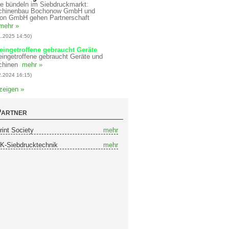
te bündeln im Siebdruckmarkt:
chinenbau Bochonow GmbH und
ron GmbH gehen Partnerschaft
mehr »
1.2025 14:50)
eingetroffene gebraucht Geräte
eingetroffene gebraucht Geräte und
hinen
mehr »
2.2024 16:15)
 zeigen »
artner
rint Society
mehr
K-Siebdrucktechnik
mehr