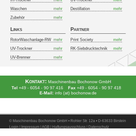
Waschen
mehr
Destillation
mehr
Zubehör
mehr
Links
Partner
RotorWaschanlage-RW
mehr
Print Society
mehr
UV-Trockner
mehr
RK-Siebdrucktechnik
mehr
UV-Brenner
mehr
Kontakt:
Maschinenbau Bochonow GmbH
Tel
+49 - 6054 - 90 97 416
Fax
+49 - 6054 - 90 97 418
E-Mail:
info (at) bochonow.de
© Maschinenbau Bochonow GmbH • Rohler Str. 12a • D-63633 Birstein
Login
|
Impressum
|
AGB
|
Haftungsausschluss
|
Datenschutz