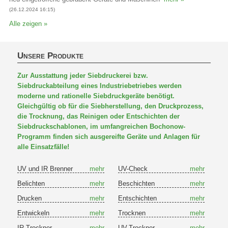
(26.12.2024 16:15)
Alle zeigen »
Unsere Produkte
Zur Ausstattung jeder Siebdruckerei bzw.
Siebdruckabteilung eines Industriebetriebes werden
moderne und rationelle Siebdruckgeräte benötigt.
Gleichgültig ob für die Siebherstellung, den Druckprozess,
die Trocknung, das Reinigen oder Entschichten der
Siebdruckschablonen, im umfangreichen Bochonow-
Programm finden sich ausgereifte Geräte und Anlagen für
alle Einsatzfälle!
UV und IR Brenner
mehr
UV-Check
mehr
Belichten
mehr
Beschichten
mehr
Drucken
mehr
Entschichten
mehr
Entwickeln
mehr
Trocknen
mehr
IR-Trockner
mehr
UV-Trockner
mehr